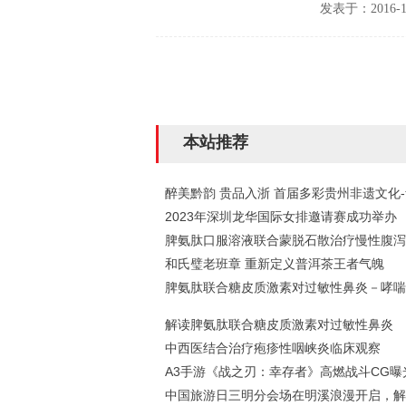
发表于：2016-1
本站推荐
醉美黔韵 贵品入浙 首届多彩贵州非遗文化
2023年深圳龙华国际女排邀请赛成功举办
脾氨肽口服溶液联合蒙脱石散治疗慢性腹泻
和氏璧老班章 重新定义普洱茶王者气魄
脾氨肽联合糖皮质激素对过敏性鼻炎－哮喘
解读脾氨肽联合糖皮质激素对过敏性鼻炎
中西医结合治疗疱疹性咽峡炎临床观察
A3手游《战之刃：幸存者》高燃战斗CG曝
中国旅游日三明分会场在明溪浪漫开启，解