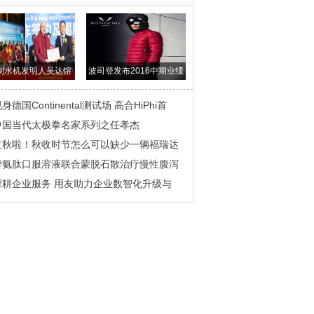
制水机发明人吴达镕
波司登发布2016中期业绩
受聘西促会经
营收净利双增
身德国Continental测试场 高合HiPhi首
中国当代太极拳名家系列之任孝杰
立秋啦！秋收时节怎么可以缺少一辆福瑞达
脾氨肽口服溶液联合蒙脱石散治疗慢性腹泻
深耕企业服务 用友助力企业数智化升级与