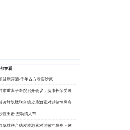
都在看
颂健康露酒-千年古方老窖沙藏
甘肃重离子医院召开会议，携康长荣受邀
解读脾氨肽联合糖皮质激素对过敏性鼻炎
沙宣出击 型动情人节
脾氨肽联合糖皮质激素对过敏性鼻炎－哮