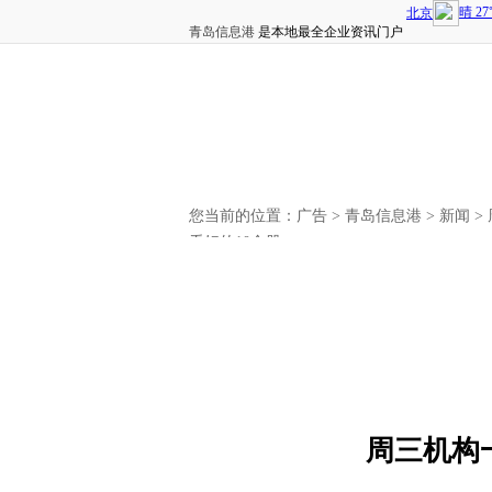
青岛信息港
是本地最全企业资讯门户
您当前的位置：
广告
>
青岛信息港
>
新闻
>
看好的10金股
周三机构