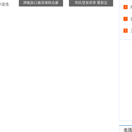
脾氨肽口服溶液联合蒙
和氏璧老班章 重新定
毕业生
6
7
8
生活