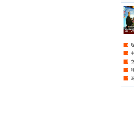
空气
现
1
2
3
4
5