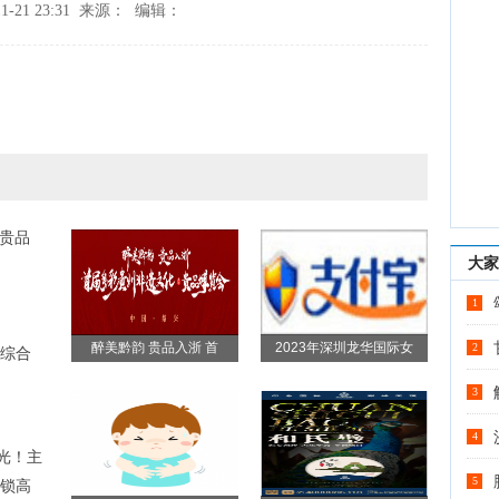
1-21 23:31 来源： 编辑：
-贵品
大家
1
醉美黔韵 贵品入浙 首
2023年深圳龙华国际女
2
综合
3
4
光！主
5
锁高