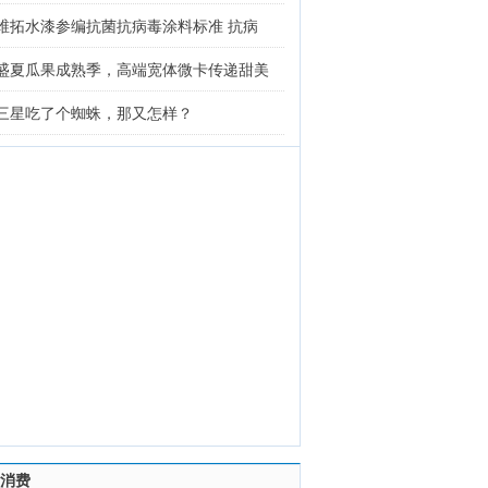
维拓水漆参编抗菌抗病毒涂料标准 抗病
盛夏瓜果成熟季，高端宽体微卡传递甜美
三星吃了个蜘蛛，那又怎样？
消费