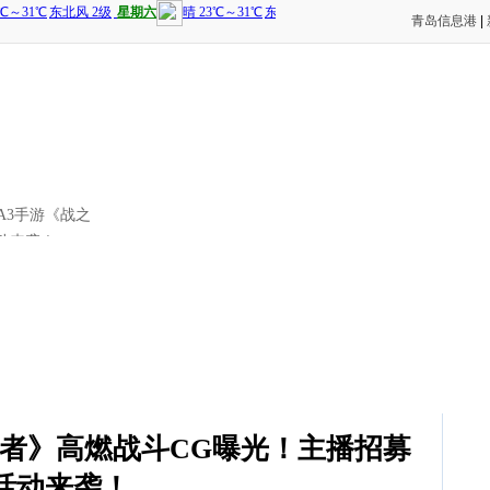
青岛信息港
|
 A3手游《战之
动来袭！
存者》高燃战斗CG曝光！主播招募
活动来袭！