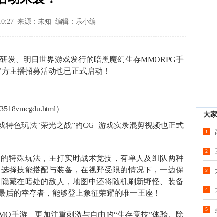
4 10:27 来源：未知 编辑：乐小编
ble研发、明日世界游戏发行的暗黑魔幻生存MMORPG手
官方主播招募活动也已正式启动！
】
z3518vmcgdu.html）
大家
特色玩法“荣光之战”的CG+游戏实录混剪视频也正式
1
2
中的特殊玩法，主打实时战术竞技，有单人及组队两种
由选择技能搭配与装备，在视野受限的情况下，一边保
3
了隐藏在暗处的敌人，地图中还将随机刷新野怪、装备
4
最后的幸存者，能够登上象征荣耀的唯一王座！
5
MO手游，更加注重刺激与自由的“生存竞技”体验。除