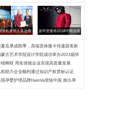
制水机发明人吴达镕
波司登发布2016中期业绩
受聘西促会经
营收净利双增
盛夏瓜果成熟季，高端宽体微卡传递甜美新
内蒙古艺术学院设计学院成功举办2023届毕
持续蝉联 用友使能企业实现高质量发展
嘉权助力企业顺利通过知识产权贯标认证
美国孕婴护理品牌HaloVa登陆中国 推出孕