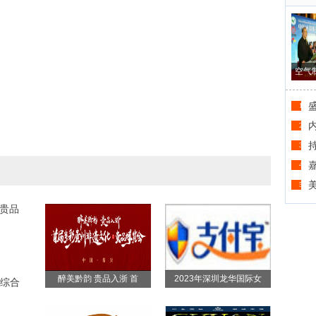
空气
1
2
3
4
5
-贵品
醉美黔韵 贵品入浙 首
2023年深圳龙华国际女
综合