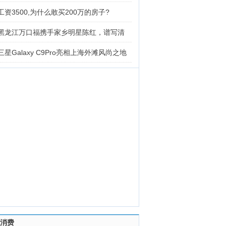
工资3500,为什么敢买200万的房子?
黑龙江万口福携手家乡明星陈红，谱写清
三星Galaxy C9Pro亮相上海外滩风尚之地
消费