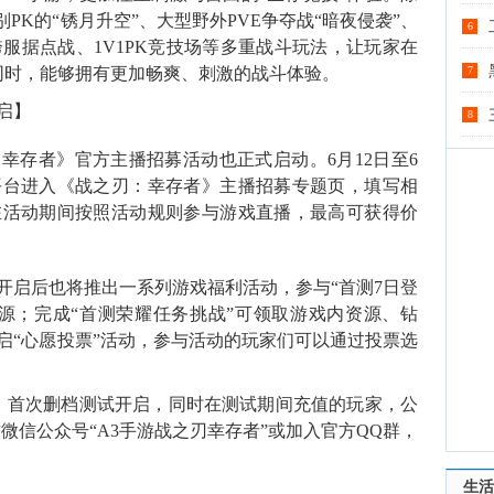
PK的“锈月升空”、大型野外PVE争夺战“暗夜侵袭”、
6
跨服据点战、1V1PK竞技场等多重战斗玩法，让玩家在
同时，能够拥有更加畅爽、刺激的战斗体验。
7
启】
8
幸存者》官方主播招募活动也正式启动。6月12日至6
平台进入《战之刃：幸存者》主播招募专题页，填写相
在活动期间按照活动规则参与游戏直播，最高可获得价
开启后也将推出一系列游戏福利活动，参与“首测7日登
资源；完成“首测荣耀任务挑战”可领取游戏内资源、钻
启“心愿投票”活动，参与活动的玩家们可以通过投票选
存者》首次删档测试开启，同时在测试期间充值的玩家，公
方微信公众号“A3手游战之刃幸存者”或加入官方QQ群，
生活