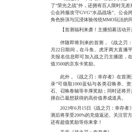
了“荣光之战”外，还拥有百人限时无差别
公会跨服攻守GVG“水晶战场”、公会
角色扮演与沉浸体验传统MMO玩法的
【首测福利来袭！主播招募活动开
伴随即将到来的首测，《战之刃：
月22日期间，在斗鱼、虎牙两大直播
关报名信息即可加入战之刃主播团，
值3500的京东卡奖励。
此外，《战之刃：幸存者》在首测
录”可领取1000蓝钻与各类召唤券、
石、召唤卷轴等丰厚奖励；同时还将开
择自己最想获得的高价值养成道具。
2023年6月15日《战之刃：幸
测后将享受200%的充值返还。关注官
还有超值奖励等你来拿！