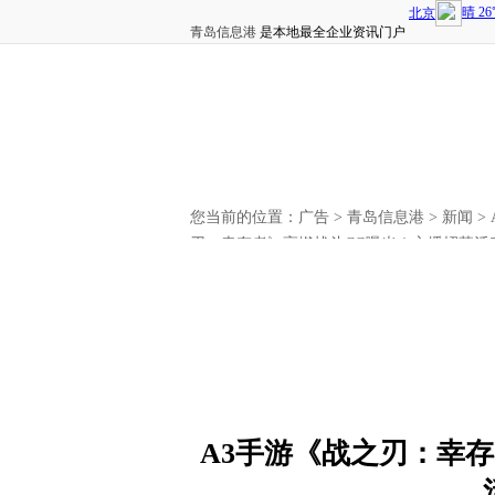
青岛信息港
是本地最全企业资讯门户
您当前的位置：
广告
>
青岛信息港
>
新闻
>
刃：幸存者》高燃战斗CG曝光！主播招募活
A3手游《战之刃：幸