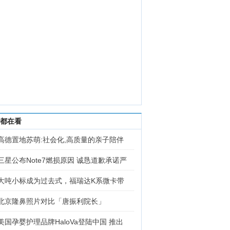
都在看
高德置地苏萌:社会化,高质量的亲子陪伴
三星公布Note7燃损原因 诚恳道歉承诺严
大吨小标成为过去式，福瑞达K系微卡带
北京隆鼻照片对比「唐振利院长」
美国孕婴护理品牌HaloVa登陆中国 推出