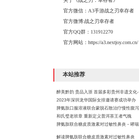
关于《战之刃：幸存者》
官方微信：A3手游战之刃幸存者
官方微博:战之刃幸存者
官方QQ群：131912270
官方网站：
https://a3.nextjoy.com.cn/
本站推荐
醉美黔韵 贵品入浙 首届多彩贵州非遗文化
2023年深圳龙华国际女排邀请赛成功举办
脾氨肽口服溶液联合蒙脱石散治疗慢性腹泻
和氏璧老班章 重新定义普洱茶王者气魄
脾氨肽联合糖皮质激素对过敏性鼻炎－哮喘
解读脾氨肽联合糖皮质激素对过敏性鼻炎