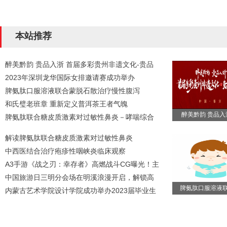
本站推荐
醉美黔韵 贵品入浙 首届多彩贵州非遗文化-贵品
2023年深圳龙华国际女排邀请赛成功举办
脾氨肽口服溶液联合蒙脱石散治疗慢性腹泻
和氏璧老班章 重新定义普洱茶王者气魄
醉美黔韵 贵品入
脾氨肽联合糖皮质激素对过敏性鼻炎－哮喘综合
解读脾氨肽联合糖皮质激素对过敏性鼻炎
中西医结合治疗疱疹性咽峡炎临床观察
A3手游《战之刃：幸存者》高燃战斗CG曝光！主
中国旅游日三明分会场在明溪浪漫开启，解锁高
脾氨肽口服溶液
内蒙古艺术学院设计学院成功举办2023届毕业生