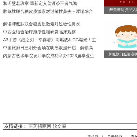
和氏璧老班章 重新定义普洱茶王者气魄
醉美黔韵 贵品入
脾氨肽联合糖皮质激素对过敏性鼻炎－哮喘综合
解读脾氨肽联合糖皮质激素对过敏性鼻炎
中西医结合治疗疱疹性咽峡炎临床观察
A3手游《战之刃：幸存者》高燃战斗CG曝光！主
中国旅游日三明分会场在明溪浪漫开启，解锁高
脾氨肽口服溶液
内蒙古艺术学院设计学院成功举办2023届毕业生
友情链接：
医药招商网
软文圈