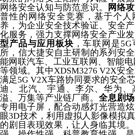
网络安全认知与防范意识。
网络攻
普性的网络安全竞赛，基于个人
养，为企业安全技术验证、安全产
化服务，强力支撑网络安全产业发
型产品与应用板块
，
车联网是5
所，
信大捷安自主研制的系列安全
能网联汽车、工业互联网、智能电
等领域。其中XDSM3276 V2X
满足5G V2X车路协同要求的安全
迪、北汽、宇通、李尔、华为、
溢、万集等产业链厂商。
全息剧场
专用电子屏，配合动感灯光营造炫
眼3D技术，利用虚拟人影像模拟
的剧目表现效果，让人身临其境。
强、操作性强、科普教育性强，是